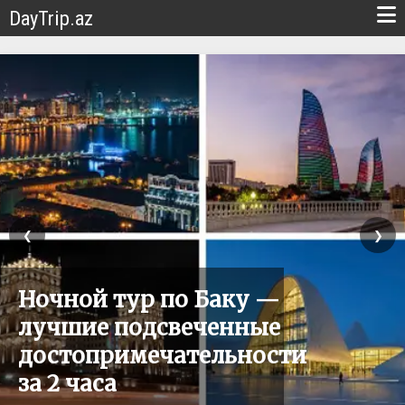
DayTrip.az
❮
❯
Ночной тур по Баку —
лучшие подсвеченные
достопримечательности
за 2 часа