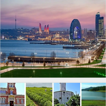
азербайджанской истории. Лучший выбор для тех,
живописные формы привлекают фотографов и
идеально подходит для эффектных фото. Здесь
кто ищет экскурсии на полдня в Баку.Что вы
любителей природы. Здесь царит атмосфера
туристы могут на несколько минут остановиться,
увидите:1. Девичья башняСимвол Баку, окутанный
уединения и загадочности, словно вы попали в
вдохнуть чистый горный воздух и насладиться
легендами. С её вершины открываются лучшие
сказочный мир. Посещение этих гор дарит
моментом тишины и природы. Этот эпизод делает
виды на Каспий и центр города.2. Руины церкви
возможность полюбоваться редкими
однодневный тур в Лагич ещё более насыщенным и
Святого ВарфоломеяСвятое место, связанное с
геологическими явлениями и насладиться свежим
запоминающимся.🔹 4. Лагич — селение мастеров и
ранней историей христианства на территории
горным воздухом.Гора Бешбармаг знаменита своей
ремесленниковДобро пожаловать в Лагич —
Азербайджана.3. Хамам Хаджи БааниОдна из
формой, напоминающей пять вытянутых пальцев
древнюю деревню, где каждый дом дышит
старейших бань Баку, сохранившая дух древнего
руки. Это место считается священным и привлекает
историей. Это сердце однодневного тура в Лагич и
Востока и старинную архитектуру.4. Караван-сараи
путешественников своей мистической атмосферой.
настоящая жемчужина Азербайджана. Дорога сюда
Мултани и БухараГостиницы для восточных купцов,
На склонах горы можно увидеть следы древних
проходит через леса, серпантины и старинный
где кипела жизнь на Шёлковом пути.5. Дом
легенд и ритуалов, которые передавались из
подвесной мост Зернава. Деревня расположена на
морякаНеобычное здание, напоминающее корабль, с
поколения в поколение. С вершины открываются
склоне горы, а улицы вымощены булыжником и
богатой историей и магазином старинных ковров.6.
захватывающие панорамы на Каспийское море и
ведут вдоль реки Гирдиман. Лагич славится своими
Закованный дом (Музей археологии)Архитектурное
окружающие ландшафты. Многие туристы
мастерами по металлу — здесь до сих пор вручную
наследие доcоветской эпохи с коллекцией
приезжают сюда, чтобы почувствовать единение с
изготавливают медную и бронзовую утварь.
артефактов из глубины веков.7. Резиденция
природой и прикоснуться к духовному наследию
Некоторые изделия были представлены на
бакинских хановБывший дворец правителей Баку
региона.По пути к горным ландшафтам и лесам вы
выставке в Вене в XIX веке. Вы сможете зайти в
XVIII века — яркое отражение ханской эпохи.8.
проедете через Губу — один из самых живописных и