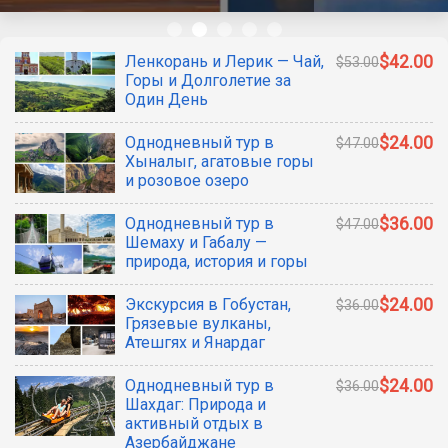
Ленкорань и Лерик — Чай,
$42.00
$53.00
Горы и Долголетие за
Один День
Однодневный тур в
$24.00
$47.00
Хыналыг, агатовые горы
и розовое озеро
Однодневный тур в
$36.00
$47.00
Шемаху и Габалу —
природа, история и горы
Экскурсия в Гобустан,
$24.00
$36.00
Грязевые вулканы,
Атешгях и Янардаг
Однодневный тур в
$24.00
$36.00
Шахдаг: Природа и
активный отдых в
Азербайджане