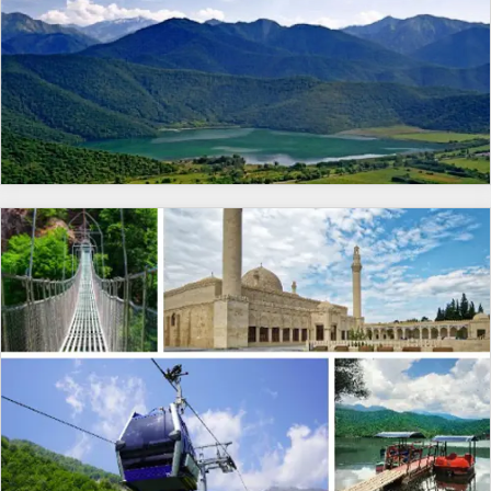
картины, особенно красивые на рассвете и закате.
Азербайджана — розового озера Масазыр. Его яркий
изделий. Туристы могут не только наблюдать, но и
Здесь гости смогут расслабиться, насладиться
розоватый оттенок обусловлен высоким
приобрести изделия ручной работы. Центр помогает
тишиной и принять участие в традиционной чайной
содержанием соли и специфическими
сохранить самобытность азербайджанского
церемонии с великолепными сладостями,
микроорганизмами, придающими воде волшебное
ремесла.5. Мастерская «шебеке» — стеклянная
поданными в изящных армуду стаканах.6. Музей
сияние. Это озеро особенно эффектно выглядит при
мозаика без клеяМастера покажут, как собирается
долголетия в Лерике Лерик славится своими
солнечном свете, когда поверхность переливается
шедевр — витраж шебеке, из стеклянных кусочков и
долгожителями, и музей долголетия приглашает вас
оттенками розового и лавандового. Масазырское
дерева без клея и гвоздей. Эта техника требует
узнать тайны, позволившие местным жителям жить
озеро считается одним из крупнейших источников
ювелирной точности и передаётся из поколения в
более 100 лет. Здесь представлены уникальные
соли в стране, и здесь до сих пор ведётся добыча.
поколение. Вы узнаете, почему именно Шеки
фотографии, документы и артефакты,
Это место идеально для фото и короткой остановки,
считается центром этого искусства. Наблюдать за
рассказывающие о жизни, диете, традициях и
заряжающей энергией на весь день. Несмотря на то,
этим процессом — уже удовольствие.6. Мастерская
генетике жителей этого региона. Музей станет для
что купаться здесь нельзя, его визуальная красота
ремесленников — сувениры с душойЗдесь вы
вас источником вдохновения и новых знаний о том,
сделала его одной из самых "инстаграмных" локаций
сможете приобрести изделия из шёлка, резьбы по
как природа и образ жизни влияют на
Азербайджана.2. Агатовые горы — природная палитра
дереву, глины и текстиля. Мастера расскажут, как они
продолжительность жизни.7. Пещеры
АзербайджанаПосле розового озера маршрут ведёт
создают свои работы, и поделятся секретами узоров.
Бузеир Неподалёку от Лерика расположены
к удивительным Агатовым горам, расположенным
Это не просто сувениры, а настоящие носители
загадочные пещеры Бузеир, которые служили
на границе Хызинского и Сиазанского районов. Эти
культуры. Такие вещи будут напоминать о Шеки
убежищем древним людям тысячи лет назад. Внутри
пёстрые холмы получили своё народное название
долгие годы.7. Прогулка по кварталу Юхары Баш —
пещер вы увидите доисторические наскальные
благодаря своей насыщенной окраске — красные,